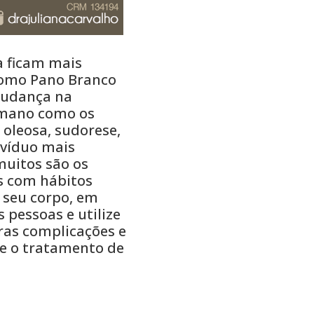
a ficam mais
 como Pano Branco
 mudança na
umano como os
 oleosa, sudorese,
ivíduo mais
muitos são os
s com hábitos
o seu corpo, em
 pessoas e utilize
uras complicações e
ze o tratamento de