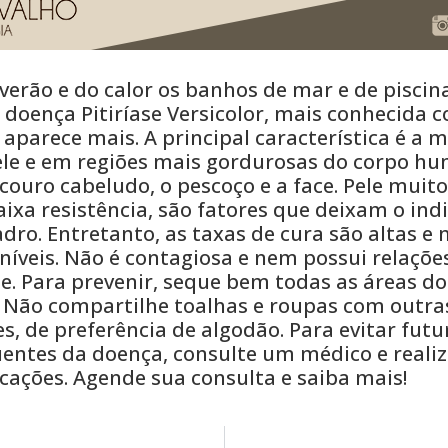
erão e do calor os banhos de mar e de piscin
a doença Pitiríase Versicolor, mais conhecida
 aparece mais. A principal característica é a
le e em regiões mais gordurosas do corpo h
 couro cabeludo, o pescoço e a face. Pele muito
aixa resistência, são fatores que deixam o ind
dro. Entretanto, as taxas de cura são altas e 
íveis. Não é contagiosa e nem possui relaçõe
ne. Para prevenir, seque bem todas as áreas d
. Não compartilhe toalhas e roupas com outras
s, de preferência de algodão. Para evitar fut
uentes da doença, consulte um médico e reali
cações. Agende sua consulta e saiba mais!